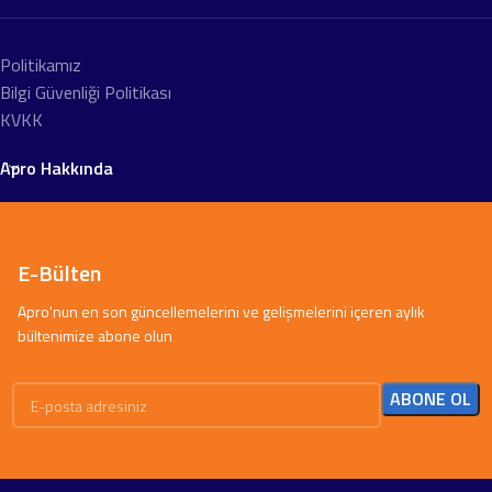
Politikamız
Bilgi Güvenliği Politikası
KVKK
Apro Hakkında
E-Bülten
Apro'nun en son güncellemelerini ve gelişmelerini içeren aylık
bültenimize abone olun