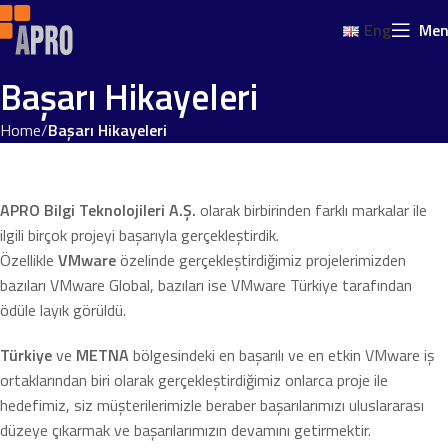
Eng
Me
Başarı Hikayeleri
Home
Başarı Hikayeleri
APRO Bilgi Teknolojileri A.Ş.
olarak birbirinden farklı markalar ile
ilgili birçok projeyi başarıyla gerçekleştirdik.
Özellikle
VMware
özelinde gerçekleştirdiğimiz projelerimizden
bazıları VMware Global, bazıları ise VMware Türkiye tarafından
ödüle layık görüldü.
Türkiye
ve
METNA
bölgesindeki en başarılı ve en etkin VMware iş
ortaklarından biri olarak gerçekleştirdiğimiz onlarca proje ile
hedefimiz, siz müşterilerimizle beraber başarılarımızı uluslararası
düzeye çıkarmak ve başarılarımızın devamını getirmektir.